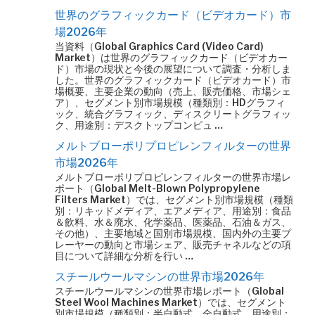
世界のグラフィックカード（ビデオカード）市
場2026年
当資料（Global Graphics Card (Video Card)
Market）は世界のグラフィックカード（ビデオカー
ド）市場の現状と今後の展望について調査・分析しま
した。世界のグラフィックカード（ビデオカード）市
場概要、主要企業の動向（売上、販売価格、市場シェ
ア）、セグメント別市場規模（種類別：HDグラフィ
ック、統合グラフィック、ディスクリートグラフィッ
ク、用途別：デスクトップコンピュ …
メルトブローポリプロピレンフィルターの世界
市場2026年
メルトブローポリプロピレンフィルターの世界市場レ
ポート（Global Melt-Blown Polypropylene
Filters Market）では、セグメント別市場規模（種類
別：リキッドメディア、エアメディア、用途別：食品
＆飲料、水＆廃水、化学薬品、医薬品、石油＆ガス、
その他）、主要地域と国別市場規模、国内外の主要プ
レーヤーの動向と市場シェア、販売チャネルなどの項
目について詳細な分析を行い …
スチールウールマシンの世界市場2026年
スチールウールマシンの世界市場レポート（Global
Steel Wool Machines Market）では、セグメント
別市場規模（種類別：半自動式、全自動式、用途別：