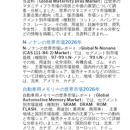
当資料（Global Maternity Bras Market）は世界の
マタニティブラ市場の現状と今後の展望について調
査・分析しました。世界のマタニティブラ市場概要、
主要企業の動向（売上、販売価格、市場シェア）、セ
グメント別市場規模（種類別：コットン、スパンデッ
クス、レーヨン、その他、用途別：妊娠中女性、授乳
中女性）、主要地域別市場規模、流通チャネル分析な
どの情報を掲載しています。当資料に含まれ …
N-ノナンの世界市場2026年
N-ノナンの世界市場レポート（Global N-Nonane
(CAS 111-84-2) Market）では、セグメント別市場
規模（種類別：97-99％N-ノナン、99％N-ノナン、
その他、用途別：化学溶剤、有機合成、ゴム、その
他）、主要地域と国別市場規模、国内外の主要プレー
ヤーの動向と市場シェア、販売チャネルなどの項目に
ついて詳細な分析を行いました。地域・国別分析で
は、北米、アメリカ、カナダ、 …
自動車用メモリーの世界市場2026年
自動車用メモリーの世界市場レポート（Global
Automotive Memory Market）では、セグメント
別市場規模（種類別：SRAM、DRAM、ROM、
FLASH、その他、用途別：乗用車、商用車）、主要
地域と国別市場規模、国内外の主要プレーヤーの動向
と市場シェア、販売チャネルなどの項目について詳細
な分析を行いました。地域・国別分析では、北米、ア
メリカ、カナダ、メキシコ、ヨーロッパ、ドイ …