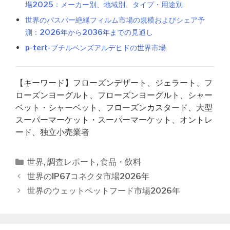
場2025：メーカー別、地域別、タイプ・用途別
世界のバスバー絶縁フィルム市場の規模およびシェア予
測：2026年から2036年までの見通し
p-tert-ブチルベンズアルデヒドの世界市場
【キーワード】フローズンデザート、ジェラート、フ
ローズンヨーグルト、フローズンヨーグルト、シャー
ベット・シャーベット、フローズンカスタード、大型
スーパーマーケット・スーパーマーケット、オントレ
ード、独立小売業者
カ
世界
,
調査レポート
,
食品・飲料
テ
投
世界のIP67コネクタ市場2026年
ゴ
稿
世界のウェットペットフード市場2026年
リ
ナ
ー
ビ
ゲ