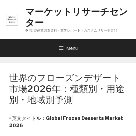
コ
マーケットリサーチセン
ン
テ
ター
ン
❖ 市場/産業調査資料・業界レポート・カスタムリサーチ専門
ツ
へ
ス
Menu
キ
ッ
プ
世界のフローズンデザート
市場2026年：種類別・用途
別・地域別予測
• 英文タイトル：
Global Frozen Desserts Market
2026