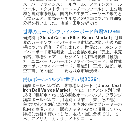
スーパーファインスチールウール、ファインスチール
ウール、エクストラコーススチールウール）、主要地
域と国別市場規模、国内外の主要プレーヤーの動向と
市場シェア、販売チャネルなどの項目について詳細な
分析を行いました。地域・国別分析では …
世界のカーボンファイバーボード市場2026年
当資料（Global Carbon Fiber Board Market）は世
界のカーボンファイバーボード市場の現状と今後の展
望について調査・分析しました。世界のカーボンファ
イバーボード市場概要、主要企業の動向（売上、販売
価格、市場シェア）、セグメント別市場規模（種類
別：ユニバーサルカーボンファイバーボード、高性能
カーボンファイバーボード、用途別：工業、建設、航
空宇宙、その他）、主要地域別市場規模 …
鋳鉄ボールバルブの世界市場2026年
鋳鉄ボールバルブの世界市場レポート（Global Cast
Iron Ball Valves Market）では、セグメント別市場
規模（種類別：ねじ込み鋳鉄ボールバルブ、フランジ
鋳鉄ボールバルブ、用途別：商業、工業、その他）、
主要地域と国別市場規模、国内外の主要プレーヤーの
動向と市場シェア、販売チャネルなどの項目について
詳細な分析を行いました。地域・国別分析では、北
米、アメリカ、カナダ、メキシコ、 …