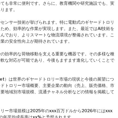
いても非常に便利です。さらに、教育機関や研究施設でも、実
あります。
やセンサー技術が挙げられます。特に電動式のギヤードトロリ
ため、効率的な作業が実現します。また、最近ではAI技術を
進んでおり、よりスマートな物流環境が整備されています。こ
作業の安全性向上が期待されています。
での効率的な荷物移動を支える重要な機器です。その多様な種
柔軟な対応が可能であり、今後もますます進化していくことで
eys Market）は世界のギヤードトロリー市場の現状と今後の展望につ
ードトロリー市場概要、主要企業の動向（売上、販売価格、市
主要地域別市場規模、流通チャネル分析などの情報を掲載して
市場規模は2025年のxxx百万ドルから2026年にはxxx
の年平均成長率はxx%と予想されます。