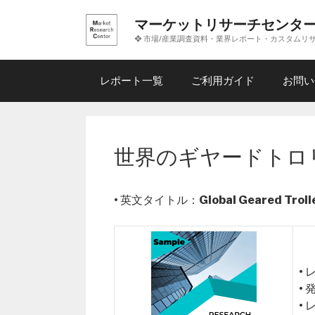
コ
マーケットリサーチセンタ
ン
❖ 市場/産業調査資料・業界レポート・カスタムリ
テ
ン
ツ
レポート一覧
ご利用ガイド
お問い
へ
ス
キ
ッ
世界のギヤードトロ
プ
• 英文タイトル：
Global Geared Trol
•
•
•