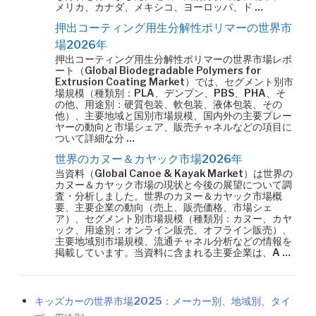
メリカ、カナダ、メキシコ、ヨーロッパ、ド …
押出コーティング用生分解性ポリマーの世界市
場2026年
押出コーティング用生分解性ポリマーの世界市場レポ
ート（Global Biodegradable Polymers for
Extrusion Coating Market）では、セグメント別市
場規模（種類別：PLA、デンプン、PBS、PHA、そ
の他、用途別：硬質包装、軟包装、液体包装、その
他）、主要地域と国別市場規模、国内外の主要プレー
ヤーの動向と市場シェア、販売チャネルなどの項目に
ついて詳細な分 …
世界のカヌー＆カヤック市場2026年
当資料（Global Canoe & Kayak Market）は世界の
カヌー＆カヤック市場の現状と今後の展望について調
査・分析しました。世界のカヌー＆カヤック市場概
要、主要企業の動向（売上、販売価格、市場シェ
ア）、セグメント別市場規模（種類別：カヌー、カヤ
ック、用途別：オンライン販売、オフライン販売）、
主要地域別市場規模、流通チャネル分析などの情報を
掲載しています。当資料に含まれる主要企業は、A …
キッズカーの世界市場2025：メーカー別、地域別、タイ