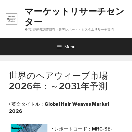
コ
マーケットリサーチセン
ン
テ
ター
ン
❖ 市場/産業調査資料・業界レポート・カスタムリサーチ専門
ツ
へ
ス
Menu
キ
ッ
プ
世界のヘアウィーブ市場
2026年：～2031年予測
• 英文タイトル：
Global Hair Weaves Market
2026
• レポートコード：MRC-SE-