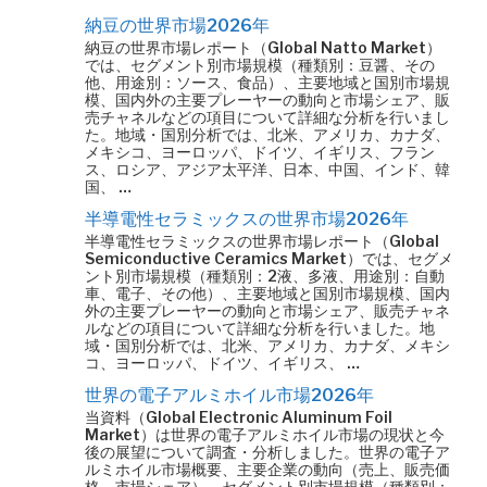
納豆の世界市場2026年
納豆の世界市場レポート（Global Natto Market）
では、セグメント別市場規模（種類別：豆醤、その
他、用途別：ソース、食品）、主要地域と国別市場規
模、国内外の主要プレーヤーの動向と市場シェア、販
売チャネルなどの項目について詳細な分析を行いまし
た。地域・国別分析では、北米、アメリカ、カナダ、
メキシコ、ヨーロッパ、ドイツ、イギリス、フラン
ス、ロシア、アジア太平洋、日本、中国、インド、韓
国、 …
半導電性セラミックスの世界市場2026年
半導電性セラミックスの世界市場レポート（Global
Semiconductive Ceramics Market）では、セグメ
ント別市場規模（種類別：2液、多液、用途別：自動
車、電子、その他）、主要地域と国別市場規模、国内
外の主要プレーヤーの動向と市場シェア、販売チャネ
ルなどの項目について詳細な分析を行いました。地
域・国別分析では、北米、アメリカ、カナダ、メキシ
コ、ヨーロッパ、ドイツ、イギリス、 …
世界の電子アルミホイル市場2026年
当資料（Global Electronic Aluminum Foil
Market）は世界の電子アルミホイル市場の現状と今
後の展望について調査・分析しました。世界の電子ア
ルミホイル市場概要、主要企業の動向（売上、販売価
格、市場シェア）、セグメント別市場規模（種類別：