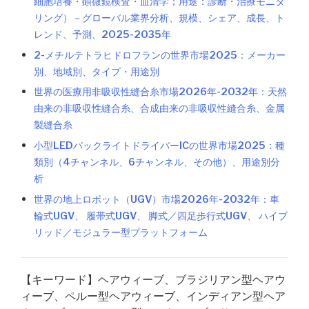
細胞培養・顕微鏡検査・血清学；用途：診断・治療モニタ
リング）－グローバル業界分析、規模、シェア、成長、ト
レンド、予測、2025-2035年
2-メチルテトラヒドロフランの世界市場2025：メーカー
別、地域別、タイプ・用途別
世界の医療用非吸収性縫合糸市場2026年-2032年：天然
由来の非吸収性縫合糸、合成由来の非吸収性縫合糸、金属
製縫合糸
小型LEDバックライトドライバーICの世界市場2025：種
類別（4チャンネル、6チャンネル、その他）、用途別分
析
世界の地上ロボット（UGV）市場2026年-2032年：車
輪式UGV、 履帯式UGV、 脚式／四足歩行式UGV、 ハイブ
リッド／モジュラー型プラットフォーム
【キーワード】ヘアウィーブ、ブラジリアン型ヘアウ
ィーブ、ペルー型ヘアウィーブ、インディアン型ヘア