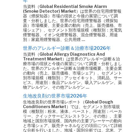
年
当資料（Global Residential Smoke Alarm
(Smoke Detector) Market）は世界の住宅用煙警報
器（煙探知器）市場の現状と今後の展望について調
査・分析しました。世界の住宅用煙警報器（煙探知
器）市場概要、主要企業の動向（売上、販売価格、市
場シェア）、セグメント別市場規模（種類別：光電気
煙警報器、イオン化煙警報器、混合煙警報器、用途
別：家庭用煙警報器、公共用煙 …
世界のアレルギー診断＆治療市場2026年
当資料（Global Allergy Diagnostics And
Treatment Market）は世界のアレルギー診断＆治
療市場の現状と今後の展望について調査・分析しまし
た。世界のアレルギー診断＆治療市場概要、主要企業
の動向（売上、販売価格、市場シェア）、セグメント
別市場規模（種類別：アッセイキット、消耗品、サー
ビス、用途別：食品アレルゲン、吸入アレルゲン、薬
物アレルゲン、その他アレルゲン …
生地改良剤の世界市場2026年
生地改良剤の世界市場レポート（Global Dough
Conditioners Market）では、セグメント別市場規
模（種類別：粉末、液体、ペースト、用途別：ベーカ
リー、クイックサービスレストラン、その他）、主要
地域と国別市場規模、国内外の主要プレーヤーの動向
と市場シェア、販売チャネルなどの項目について詳細
な分析を行いました。地域・国別分析では、北米、ア