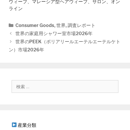
ウィーブ、マレーシア型ヘアウィーブ、サロン、オン
ライン
カ
Consumer Goods
,
世界
,
調査レポート
テ
投
世界の家庭用シャワー室市場2026年
ゴ
稿
世界のPEEK（ポリアリールエーテルエーテルケト
リ
ナ
ン）市場2026年
ー
ビ
ゲ
ー
シ
ョ
検
ン
索
:
産業分類