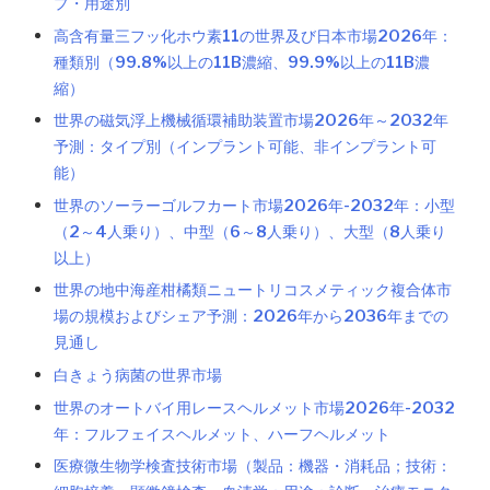
プ・用途別
高含有量三フッ化ホウ素11の世界及び日本市場2026年：
種類別（99.8%以上の11B濃縮、99.9%以上の11B濃
縮）
世界の磁気浮上機械循環補助装置市場2026年～2032年
予測：タイプ別（インプラント可能、非インプラント可
能）
世界のソーラーゴルフカート市場2026年-2032年：小型
（2～4人乗り）、中型（6～8人乗り）、大型（8人乗り
以上）
世界の地中海産柑橘類ニュートリコスメティック複合体市
場の規模およびシェア予測：2026年から2036年までの
見通し
白きょう病菌の世界市場
世界のオートバイ用レースヘルメット市場2026年-2032
年：フルフェイスヘルメット、ハーフヘルメット
医療微生物学検査技術市場（製品：機器・消耗品；技術：