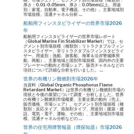
厚さ：0.01-0.05mm、厚さ：0.05mm以上、用途
別：家電、自動車、電子機器、その他）、主要地域別
市場規模、流通チャネル分析 …
船舶用フィンスタビライザーの世界市場2026
年
船舶用フィンスタビライザーの世界市場レポート
（Global Marine Fin Stabilizer Market）では、セ
グメント別市場規模（種類別：リトラクタブルフィン
スタビライザー、非リトラクタブルフィンスタビライ
ザー、用途別：漁船、旅客船、海軍＆沿岸警備隊用
船、商船）、主要地域と国別市場規模、国内外の主要
プレーヤーの動向と市場シェア、販売チャネルなどの
項目について詳細な分析を行いました。 …
世界の有機リン難燃剤市場2026年
当資料（Global Organic Phosphorus Flame
Retardant Market）は世界の有機リン難燃剤市場の
現状と今後の展望について調査・分析しました。世界
の有機リン難燃剤市場概要、主要企業の動向（売上、
販売価格、市場シェア）、セグメント別市場規模（種
類別：反応タイプ、添加剤タイプ、用途別：建築・建
設、電気・電子、運輸、その他）、主要地域別市場規
模、流通チャネル分析などの …
世界の住宅用煙警報器（煙探知器）市場2026