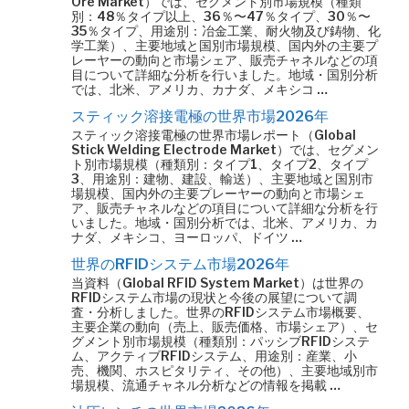
Ore Market）では、セグメント別市場規模（種類
別：48％タイプ以上、36％〜47％タイプ、30％〜
35％タイプ、用途別：冶金工業、耐火物及び鋳物、化
学工業）、主要地域と国別市場規模、国内外の主要プ
レーヤーの動向と市場シェア、販売チャネルなどの項
目について詳細な分析を行いました。地域・国別分析
では、北米、アメリカ、カナダ、メキシコ …
スティック溶接電極の世界市場2026年
スティック溶接電極の世界市場レポート（Global
Stick Welding Electrode Market）では、セグメン
ト別市場規模（種類別：タイプ1、タイプ2、タイプ
3、用途別：建物、建設、輸送）、主要地域と国別市
場規模、国内外の主要プレーヤーの動向と市場シェ
ア、販売チャネルなどの項目について詳細な分析を行
いました。地域・国別分析では、北米、アメリカ、カ
ナダ、メキシコ、ヨーロッパ、ドイツ …
世界のRFIDシステム市場2026年
当資料（Global RFID System Market）は世界の
RFIDシステム市場の現状と今後の展望について調
査・分析しました。世界のRFIDシステム市場概要、
主要企業の動向（売上、販売価格、市場シェア）、セ
グメント別市場規模（種類別：パッシブRFIDシステ
ム、アクティブRFIDシステム、用途別：産業、小
売、機関、ホスピタリティ、その他）、主要地域別市
場規模、流通チャネル分析などの情報を掲載 …