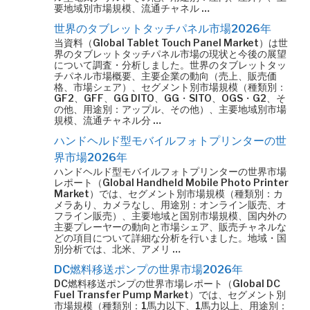
要地域別市場規模、流通チャネル …
世界のタブレットタッチパネル市場2026年
当資料（Global Tablet Touch Panel Market）は世
界のタブレットタッチパネル市場の現状と今後の展望
について調査・分析しました。世界のタブレットタッ
チパネル市場概要、主要企業の動向（売上、販売価
格、市場シェア）、セグメント別市場規模（種類別：
GF2、GFF、GG DITO、GG・SITO、OGS・G2、そ
の他、用途別：アップル、その他）、主要地域別市場
規模、流通チャネル分 …
ハンドヘルド型モバイルフォトプリンターの世
界市場2026年
ハンドヘルド型モバイルフォトプリンターの世界市場
レポート（Global Handheld Mobile Photo Printer
Market）では、セグメント別市場規模（種類別：カ
メラあり、カメラなし、用途別：オンライン販売、オ
フライン販売）、主要地域と国別市場規模、国内外の
主要プレーヤーの動向と市場シェア、販売チャネルな
どの項目について詳細な分析を行いました。地域・国
別分析では、北米、アメリ …
DC燃料移送ポンプの世界市場2026年
DC燃料移送ポンプの世界市場レポート（Global DC
Fuel Transfer Pump Market）では、セグメント別
市場規模（種類別：1馬力以下、1馬力以上、用途別：