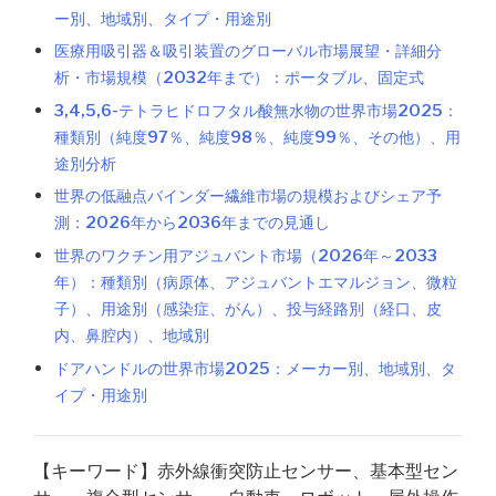
ー別、地域別、タイプ・用途別
医療用吸引器＆吸引装置のグローバル市場展望・詳細分
析・市場規模（2032年まで）：ポータブル、固定式
3,4,5,6-テトラヒドロフタル酸無水物の世界市場2025：
種類別（純度97％、純度98％、純度99％、その他）、用
途別分析
世界の低融点バインダー繊維市場の規模およびシェア予
測：2026年から2036年までの見通し
世界のワクチン用アジュバント市場（2026年～2033
年）：種類別（病原体、アジュバントエマルジョン、微粒
子）、用途別（感染症、がん）、投与経路別（経口、皮
内、鼻腔内）、地域別
ドアハンドルの世界市場2025：メーカー別、地域別、タ
イプ・用途別
【キーワード】赤外線衝突防止センサー、基本型セン