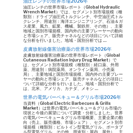
油圧レンチの世界市場2026年
油圧レンチの世界市場レポート（Global Hydraulic
Wrench Market）では、セグメント別市場規模（種
類別：ドライブ油圧式トルクレンチ、中空油圧式トル
クレンチ、用途別：海洋エンジニアリング、石油＆ガ
ス産業、風力、鉱業、機械、製鉄所、その他）、主要
地域と国別市場規模、国内外の主要プレーヤーの動向
と市場シェア、販売チャネルなどの項目について詳細
な分析を行いました。地域・国別分析では …
皮膚放射線傷害治療薬の世界市場2026年
皮膚放射線傷害治療薬の世界市場レポート（Global
Cutaneous Radiation Injury Drug Market）で
は、セグメント別市場規模（種類別：経口薬、外用
薬、用途別：病院薬局、オンライン薬局、小売薬
局）、主要地域と国別市場規模、国内外の主要プレー
ヤーの動向と市場シェア、販売チャネルなどの項目に
ついて詳細な分析を行いました。地域・国別分析で
は、北米、アメリカ、カナダ、メキシ …
世界の電気バーベキュー＆グリル市場2026年
当資料（Global Electric Barbecues & Grills
Market）は世界の電気バーベキュー＆グリル市場の
現状と今後の展望について調査・分析しました。世界
の電気バーベキュー＆グリル市場概要、主要企業の動
向（売上、販売価格、市場シェア）、セグメント別市
場規模（種類別：ビルトイン型電気グリル、ポータブ
ル型電気グリル、その他、用途別：屋内、屋外）、主