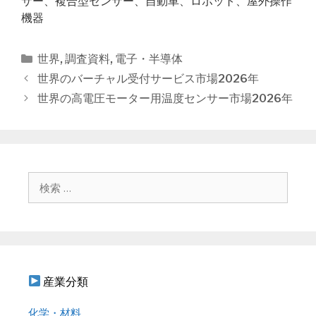
サー、複合型センサー、自動車、ロボット、屋外操作
機器
カ
世界
,
調査資料
,
電子・半導体
テ
投
世界のバーチャル受付サービス市場2026年
ゴ
稿
世界の高電圧モーター用温度センサー市場2026年
リ
ナ
ー
ビ
ゲ
ー
シ
検
ョ
索
ン
:
産業分類
化学・材料