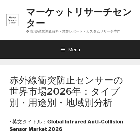
コ
マーケットリサーチセン
ン
テ
ター
ン
❖ 市場/産業調査資料・業界レポート・カスタムリサーチ専門
ツ
へ
ス
Menu
キ
ッ
プ
赤外線衝突防止センサーの
世界市場2026年：タイプ
別・用途別・地域別分析
• 英文タイトル：
Global Infrared Anti-Collision
Sensor Market 2026