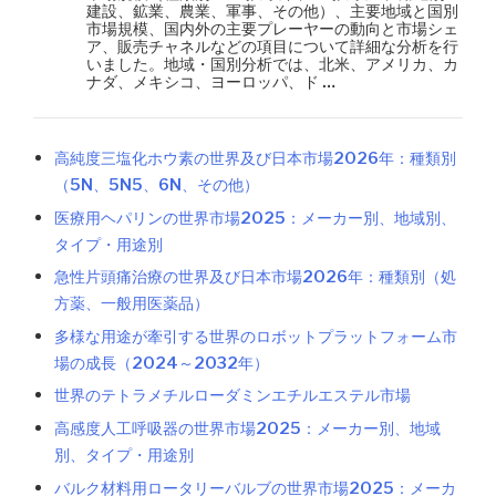
建設、鉱業、農業、軍事、その他）、主要地域と国別
市場規模、国内外の主要プレーヤーの動向と市場シェ
ア、販売チャネルなどの項目について詳細な分析を行
いました。地域・国別分析では、北米、アメリカ、カ
ナダ、メキシコ、ヨーロッパ、ド …
高純度三塩化ホウ素の世界及び日本市場2026年：種類別
（5N、5N5、6N、その他）
医療用ヘパリンの世界市場2025：メーカー別、地域別、
タイプ・用途別
急性片頭痛治療の世界及び日本市場2026年：種類別（処
方薬、一般用医薬品）
多様な用途が牽引する世界のロボットプラットフォーム市
場の成長（2024～2032年）
世界のテトラメチルローダミンエチルエステル市場
高感度人工呼吸器の世界市場2025：メーカー別、地域
別、タイプ・用途別
バルク材料用ロータリーバルブの世界市場2025：メーカ