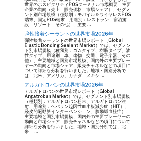
世界のホスピタリティPOSターミナル市場概要、主要
企業の動向（売上、販売価格、市場シェア）、セグメ
ント別市場規模（種類別：モバイル＆ワイヤレスPOS
端末、固定POS端末、用途別：レストラン、宿泊施
設、リゾート、その他）、主要 …
弾性接着シーラントの世界市場2026年
弾性接着シーラントの世界市場レポート（Global
Elastic Bonding Sealant Market）では、セグメン
ト別市場規模（種類別：ゴムタイプ、樹脂タイプ、油
性タイプ、用途別：車、建物、交通、電子楽器、その
他）、主要地域と国別市場規模、国内外の主要プレー
ヤーの動向と市場シェア、販売チャネルなどの項目に
ついて詳細な分析を行いました。地域・国別分析で
は、北米、アメリカ、カナダ、メキシ …
アルガトロバンの世界市場2026年
アルガトロバンの世界市場レポート（Global
Argatroban Market）では、セグメント別市場規模
（種類別：アルガトロバン粉末、アルガトロバン注
射、用途別：ヘパリン起因性血小板減少症（HIT）、
経皮的冠動脈インターベンション、脳動脈血栓症）、
主要地域と国別市場規模、国内外の主要プレーヤーの
動向と市場シェア、販売チャネルなどの項目について
詳細な分析を行いました。地域・国別分析では、北
米、 …