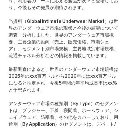
り、利用者のニーズに応える製品が次々と登場してお
り、今後もその発展が期待されます。
当資料（Global Intimate Underwear Market）は世
界のアンダーウェア市場の現状と今後の展望について
調査・分析しました。世界のアンダーウェア市場概
要、主要企業の動向（売上、販売価格、市場シェ
ア）、セグメント別市場規模、主要地域別市場規模、
流通チャネル分析などの情報を掲載しています。
最新調査によると、世界のアンダーウェア市場規模は
2025年のxxx百万ドルから2026年にはxxx百万ドル
になると推定され、今後5年間の年平均成長率はxx%
と予想されます。
アンダーウェア市場の種類別（By Type）のセグメン
トは、ブラジャー、下着、寝間着、ホームウェア、シ
ェイプウェア、防寒着、その他をカバーしており、用
途別（By Application）のセグメントは、デパート/