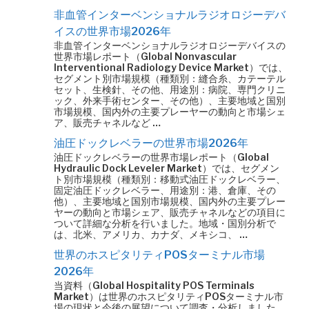
非血管インターベンショナルラジオロジーデバ
イスの世界市場2026年
非血管インターベンショナルラジオロジーデバイスの
世界市場レポート（Global Nonvascular
Interventional Radiology Device Market）では、
セグメント別市場規模（種類別：縫合糸、カテーテル
セット、生検針、その他、用途別：病院、専門クリニ
ック、外来手術センター、その他）、主要地域と国別
市場規模、国内外の主要プレーヤーの動向と市場シェ
ア、販売チャネルなど …
油圧ドックレベラーの世界市場2026年
油圧ドックレベラーの世界市場レポート（Global
Hydraulic Dock Leveler Market）では、セグメン
ト別市場規模（種類別：移動式油圧ドックレベラー、
固定油圧ドックレベラー、用途別：港、倉庫、その
他）、主要地域と国別市場規模、国内外の主要プレー
ヤーの動向と市場シェア、販売チャネルなどの項目に
ついて詳細な分析を行いました。地域・国別分析で
は、北米、アメリカ、カナダ、メキシコ、 …
世界のホスピタリティPOSターミナル市場
2026年
当資料（Global Hospitality POS Terminals
Market）は世界のホスピタリティPOSターミナル市
場の現状と今後の展望について調査・分析しました。