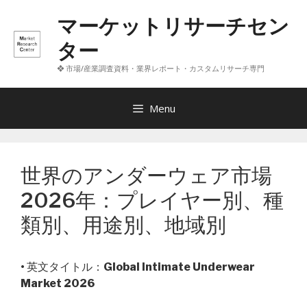
コ
マーケットリサーチセン
ン
テ
ター
ン
❖ 市場/産業調査資料・業界レポート・カスタムリサーチ専門
ツ
へ
ス
Menu
キ
ッ
プ
世界のアンダーウェア市場
2026年：プレイヤー別、種
類別、用途別、地域別
• 英文タイトル：
Global Intimate Underwear
Market 2026