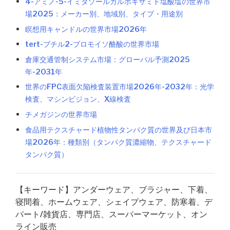
4-アミノ-5-イミダゾールカルボキサミド塩酸塩の世界市
場2025：メーカー別、地域別、タイプ・用途別
瞑想用キャンドルの世界市場2026年
tert-ブチル2-ブロモイソ酪酸の世界市場
倉庫交通管制システム市場：グローバル予測2025
年-2031年
世界のFPC表面欠陥検査装置市場2026年-2032年：光学
検査、マシンビジョン、X線検査
チメガジンの世界市場
食品用テクスチャード植物性タンパク質の世界及び日本市
場2026年：種類別（タンパク質濃縮物、テクスチャード
タンパク質）
【キーワード】アンダーウェア、ブラジャー、下着、
寝間着、ホームウェア、シェイプウェア、防寒着、デ
パート/雑貨店、専門店、スーパーマーケット、オン
ライン販売