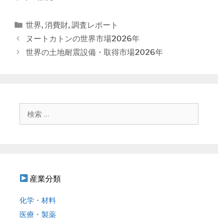
カ
世界
,
消費財
,
調査レポート
テ
投
ヌートカトンの世界市場2026年
ゴ
稿
世界の土地耐震設備・取得市場2026年
リ
ナ
ー
ビ
ゲ
ー
シ
検
ョ
索
ン
:
産業分類
化学・材料
医療・製薬