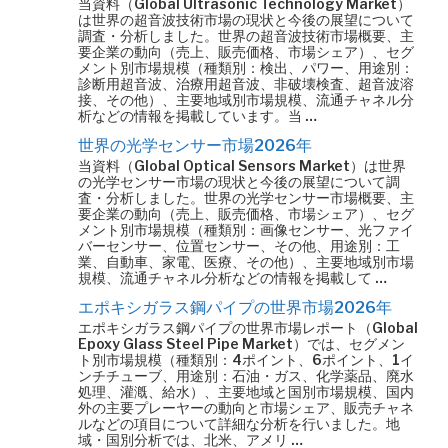
当資料（Global Ultrasonic Technology Market）
は世界の超音波技術市場の現状と今後の展望について
調査・分析しました。世界の超音波技術市場概要、主
要企業の動向（売上、販売価格、市場シェア）、セグ
メント別市場規模（種類別：検出、パワー、用途別：
診断用超音波、治療用超音波、非破壊検査、超音波溶
接、その他）、主要地域別市場規模、流通チャネル分
析などの情報を掲載しています。当 …
世界の光学センサー市場2026年
当資料（Global Optical Sensors Market）は世界
の光学センサー市場の現状と今後の展望について調
査・分析しました。世界の光学センサー市場概要、主
要企業の動向（売上、販売価格、市場シェア）、セグ
メント別市場規模（種類別：画像センサー、光ファイ
バーセンサー、位置センサー、その他、用途別：工
業、自動車、家電、医療、その他）、主要地域別市場
規模、流通チャネル分析などの情報を掲載して …
エポキシガラス鋼パイプの世界市場2026年
エポキシガラス鋼パイプの世界市場レポート（Global
Epoxy Glass Steel Pipe Market）では、セグメン
ト別市場規模（種類別：4ポイント、6ポイント、1イ
ンチチューブ、用途別：石油・ガス、化学薬品、廃水
処理、灌漑、給水）、主要地域と国別市場規模、国内
外の主要プレーヤーの動向と市場シェア、販売チャネ
ルなどの項目について詳細な分析を行いました。地
域・国別分析では、北米、アメリ …