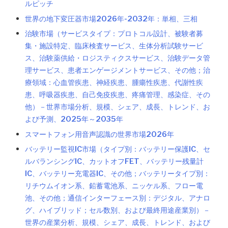
ルピッチ
世界の地下変圧器市場2026年-2032年：単相、三相
治験市場（サービスタイプ：プロトコル設計、被験者募
集・施設特定、臨床検査サービス、生体分析試験サービ
ス、治験薬供給・ロジスティクスサービス、治験データ管
理サービス、患者エンゲージメントサービス、その他；治
療領域：心血管疾患、神経疾患、腫瘍性疾患、代謝性疾
患、呼吸器疾患、自己免疫疾患、疼痛管理、感染症、その
他）－世界市場分析、規模、シェア、成長、トレンド、お
よび予測、2025年～2035年
スマートフォン用音声認識の世界市場2026年
バッテリー監視IC市場（タイプ別：バッテリー保護IC、セ
ルバランシングIC、カットオフFET、バッテリー残量計
IC、バッテリー充電器IC、その他；バッテリータイプ別：
リチウムイオン系、鉛蓄電池系、ニッケル系、フロー電
池、その他；通信インターフェース別：デジタル、アナロ
グ、ハイブリッド；セル数別、および最終用途産業別）－
世界の産業分析、規模、シェア、成長、トレンド、および