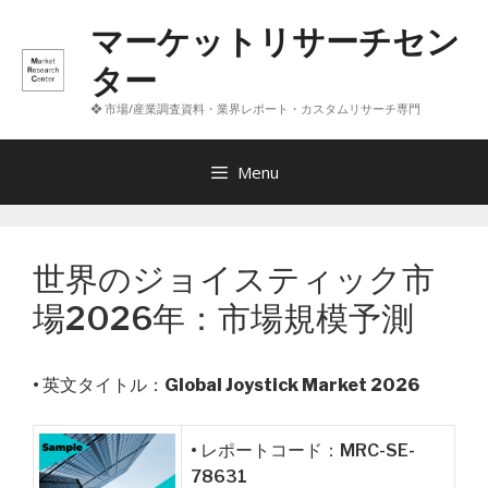
コ
マーケットリサーチセン
ン
テ
ター
ン
❖ 市場/産業調査資料・業界レポート・カスタムリサーチ専門
ツ
へ
ス
Menu
キ
ッ
プ
世界のジョイスティック市
場2026年：市場規模予測
• 英文タイトル：
Global Joystick Market 2026
• レポートコード：MRC-SE-
78631