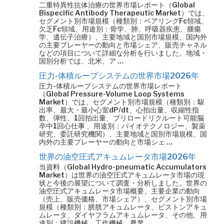
二重特異性抗体治療の世界市場レポート（Global
Bispecific Antibody Therapeutic Market）では、
セグメント別市場規模（種類別：ベアリングFc領域、
欠乏Fc領域、用途別：骨学、肺、呼吸器疾患、腫瘍
学、遺伝子治療）、主要地域と国別市場規模、国内外
の主要プレーヤーの動向と市場シェア、販売チャネル
などの項目について詳細な分析を行いました。地域・
国別分析では、北米、ア …
圧力-体積ループシステムの世界市場2026年
圧力-体積ループシステムの世界市場レポート
（Global Pressure-Volume Loop Systems
Market）では、セグメント別市場規模（種類別：駆
出率、最大・最小心室dP/dt、心拍出量、収縮性指
数、弾性、1回拍出量、プリロードリクルート可能脳
卒中1回心仕事 、用途別：バイオテクノロジー、製薬
研究、委託研究機関）、主要地域と国別市場規模、国
内外の主要プレーヤーの動向と市場シェ …
世界の油空圧式アキュムレータ市場2026年
当資料（Global Hydro-pneumatic Accumulators
Market）は世界の油空圧式アキュムレータ市場の現
状と今後の展望について調査・分析しました。世界の
油空圧式アキュムレータ市場概要、主要企業の動向
（売上、販売価格、市場シェア）、セグメント別市場
規模（種類別：膀胱アキュムレータ、ピストンアキュ
ムレータ、ダイヤフラムアキュムレータ、その他、用
途別：建設機械、工作機械、農業 …