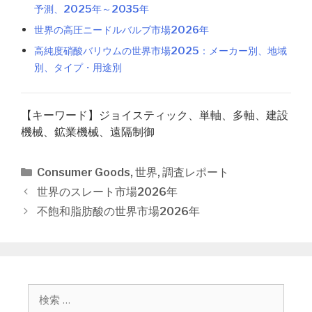
予測、2025年～2035年
世界の高圧ニードルバルブ市場2026年
高純度硝酸バリウムの世界市場2025：メーカー別、地域
別、タイプ・用途別
【キーワード】ジョイスティック、単軸、多軸、建設
機械、鉱業機械、遠隔制御
カ
Consumer Goods
,
世界
,
調査レポート
テ
投
世界のスレート市場2026年
ゴ
稿
不飽和脂肪酸の世界市場2026年
リ
ナ
ー
ビ
ゲ
ー
シ
検
ョ
索