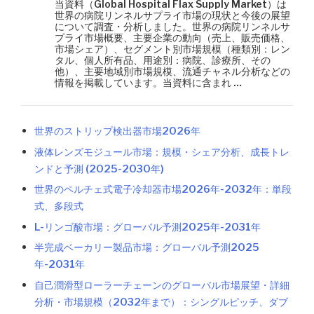
当資料（Global Hospital Flax Supply Market）は
世界の病院リンネルサプライ市場の現状と今後の展望
について調査・分析しました。世界の病院リンネルサ
プライ市場概要、主要企業の動向（売上、販売価格、
市場シェア）、セグメント別市場規模（種類別：レン
タル、個人所有品、用途別：病院、診療所、その
他）、主要地域別市場規模、流通チャネル分析などの
情報を掲載しています。当資料に含まれ …
世界のストリップ検出器市場2026年
液体レンズモジュール市場：規模・シェア分析、成長トレ
ンドと予測 (2025-2030年)
世界のペルチェ式電子冷却器市場2026年-2032年：単段
式、多段式
L-リンゴ酸市場：グローバル予測2025年-2031年
半完成ベーカリー製品市場：グローバル予測2025
年-2031年
自己潤滑型ローラーチェーンのグローバル市場展望・詳細
分析・市場規模（2032年まで）：シングルピッチ、ダブ