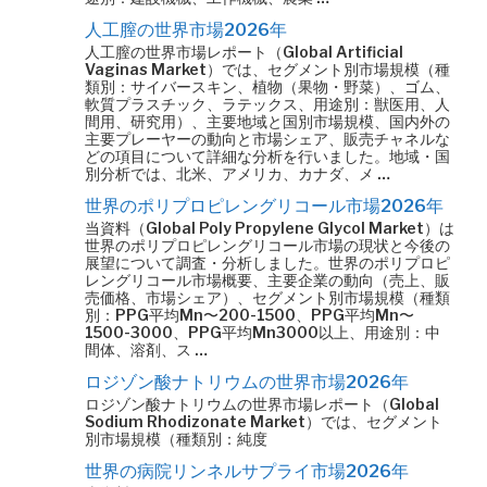
人工膣の世界市場2026年
人工膣の世界市場レポート（Global Artificial
Vaginas Market）では、セグメント別市場規模（種
類別：サイバースキン、植物（果物・野菜）、ゴム、
軟質プラスチック、ラテックス、用途別：獣医用、人
間用、研究用）、主要地域と国別市場規模、国内外の
主要プレーヤーの動向と市場シェア、販売チャネルな
どの項目について詳細な分析を行いました。地域・国
別分析では、北米、アメリカ、カナダ、メ …
世界のポリプロピレングリコール市場2026年
当資料（Global Poly Propylene Glycol Market）は
世界のポリプロピレングリコール市場の現状と今後の
展望について調査・分析しました。世界のポリプロピ
レングリコール市場概要、主要企業の動向（売上、販
売価格、市場シェア）、セグメント別市場規模（種類
別：PPG平均Mn〜200-1500、PPG平均Mn〜
1500-3000、PPG平均Mn3000以上、用途別：中
間体、溶剤、ス …
ロジゾン酸ナトリウムの世界市場2026年
ロジゾン酸ナトリウムの世界市場レポート（Global
Sodium Rhodizonate Market）では、セグメント
別市場規模（種類別：純度
世界の病院リンネルサプライ市場2026年