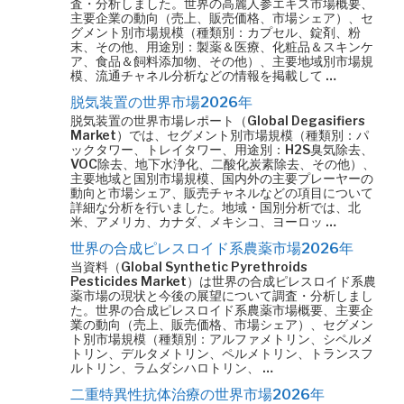
査・分析しました。世界の高麗人参エキス市場概要、
主要企業の動向（売上、販売価格、市場シェア）、セ
グメント別市場規模（種類別：カプセル、錠剤、粉
末、その他、用途別：製薬＆医療、化粧品＆スキンケ
ア、食品＆飼料添加物、その他）、主要地域別市場規
模、流通チャネル分析などの情報を掲載して …
脱気装置の世界市場2026年
脱気装置の世界市場レポート（Global Degasifiers
Market）では、セグメント別市場規模（種類別：パ
ックタワー、トレイタワー、用途別：H2S臭気除去、
VOC除去、地下水浄化、二酸化炭素除去、その他）、
主要地域と国別市場規模、国内外の主要プレーヤーの
動向と市場シェア、販売チャネルなどの項目について
詳細な分析を行いました。地域・国別分析では、北
米、アメリカ、カナダ、メキシコ、ヨーロッ …
世界の合成ピレスロイド系農薬市場2026年
当資料（Global Synthetic Pyrethroids
Pesticides Market）は世界の合成ピレスロイド系農
薬市場の現状と今後の展望について調査・分析しまし
た。世界の合成ピレスロイド系農薬市場概要、主要企
業の動向（売上、販売価格、市場シェア）、セグメン
ト別市場規模（種類別：アルファメトリン、シペルメ
トリン、デルタメトリン、ペルメトリン、トランスフ
ルトリン、ラムダシハロトリン、 …
二重特異性抗体治療の世界市場2026年