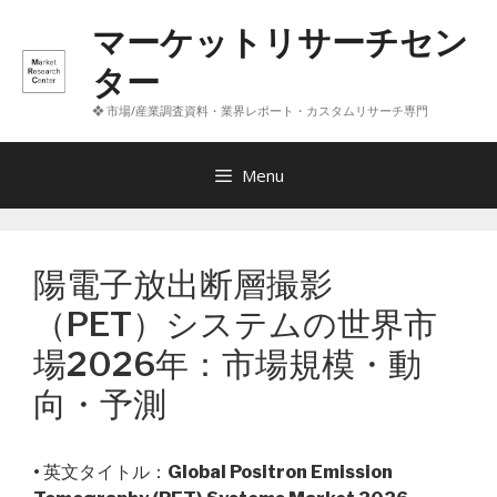
コ
マーケットリサーチセン
ン
テ
ター
ン
❖ 市場/産業調査資料・業界レポート・カスタムリサーチ専門
ツ
へ
ス
Menu
キ
ッ
プ
陽電子放出断層撮影
（PET）システムの世界市
場2026年：市場規模・動
向・予測
• 英文タイトル：
Global Positron Emission