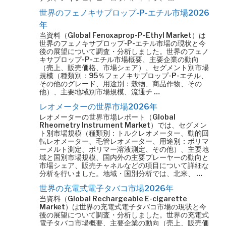
世界のフェノキサプロップ-P-エチル市場2026
年
当資料（Global Fenoxaprop-P-Ethyl Market）は
世界のフェノキサプロップ-P-エチル市場の現状と今
後の展望について調査・分析しました。世界のフェノ
キサプロップ-P-エチル市場概要、主要企業の動向
（売上、販売価格、市場シェア）、セグメント別市場
規模（種類別：95％フェノキサプロップ-P-エチル、
その他のグレード、用途別：穀物、商品作物、その
他）、主要地域別市場規模、流通チ …
レオメーターの世界市場2026年
レオメーターの世界市場レポート（Global
Rheometry Instrument Market）では、セグメン
ト別市場規模（種類別：トルクレオメーター、動的回
転レオメーター、毛管レオメーター、用途別：ポリマ
ーメルト測定、ポリマー溶液測定、その他）、主要地
域と国別市場規模、国内外の主要プレーヤーの動向と
市場シェア、販売チャネルなどの項目について詳細な
分析を行いました。地域・国別分析では、北米、 …
世界の充電式電子タバコ市場2026年
当資料（Global Rechargeable E-cigarette
Market）は世界の充電式電子タバコ市場の現状と今
後の展望について調査・分析しました。世界の充電式
電子タバコ市場概要、主要企業の動向（売上、販売価