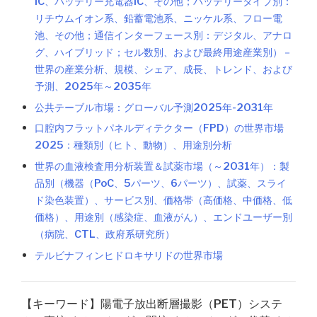
IC、バッテリー充電器IC、その他；バッテリータイプ別：
リチウムイオン系、鉛蓄電池系、ニッケル系、フロー電
池、その他；通信インターフェース別：デジタル、アナロ
グ、ハイブリッド；セル数別、および最終用途産業別）－
世界の産業分析、規模、シェア、成長、トレンド、および
予測、2025年～2035年
公共テーブル市場：グローバル予測2025年-2031年
口腔内フラットパネルディテクター（FPD）の世界市場
2025：種類別（ヒト、動物）、用途別分析
世界の血液検査用分析装置＆試薬市場（～2031年）：製
品別（機器（PoC、5パーツ、6パーツ）、試薬、スライ
ド染色装置）、サービス別、価格帯（高価格、中価格、低
価格）、用途別（感染症、血液がん）、エンドユーザー別
（病院、CTL、政府系研究所）
テルビナフィンヒドロキサリドの世界市場
【キーワード】陽電子放出断層撮影（PET）システ