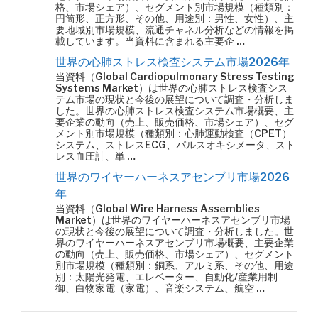
格、市場シェア）、セグメント別市場規模（種類別：
円筒形、正方形、その他、用途別：男性、女性）、主
要地域別市場規模、流通チャネル分析などの情報を掲
載しています。当資料に含まれる主要企 …
世界の心肺ストレス検査システム市場2026年
当資料（Global Cardiopulmonary Stress Testing
Systems Market）は世界の心肺ストレス検査シス
テム市場の現状と今後の展望について調査・分析しま
した。世界の心肺ストレス検査システム市場概要、主
要企業の動向（売上、販売価格、市場シェア）、セグ
メント別市場規模（種類別：心肺運動検査（CPET）
システム、ストレスECG、パルスオキシメータ、スト
レス血圧計、単 …
世界のワイヤーハーネスアセンブリ市場2026
年
当資料（Global Wire Harness Assemblies
Market）は世界のワイヤーハーネスアセンブリ市場
の現状と今後の展望について調査・分析しました。世
界のワイヤーハーネスアセンブリ市場概要、主要企業
の動向（売上、販売価格、市場シェア）、セグメント
別市場規模（種類別：銅系、アルミ系、その他、用途
別：太陽光発電、エレベーター、自動化/産業用制
御、白物家電（家電）、音楽システム、航空 …