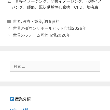
ム、直接イメージング、間接イメージング、代替イメ
ージング、腫瘍、冠状動脈性心臓病（CHD、脳疾患
カ
世界
,
医療・製薬
,
調査資料
テ
投
世界のダウンザホールビット市場2026年
ゴ
稿
世界のフォーム耳栓市場2026年
リ
ナ
ー
ビ
ゲ
ー
シ
検
ョ
索
ン
:
産業分類
化学・材料