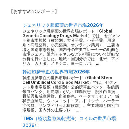
【おすすめのレポート】
ジェネリック腫瘍薬の世界市場2026年
ジェネリック腫瘍薬の世界市場レポート（Global
Generic Oncology Drugs Market）では、セグメン
ト別市場規模（種類別：大分子薬、小分子薬、用途
別：病院薬局、小売薬局、オンライン薬局）、主要地
域と国別市場規模、国内外の主要プレーヤーの動向と
市場シェア、販売チャネルなどの項目について詳細な
分析を行いました。地域・国別分析では、北米、アメ
リカ、カナダ、メキシコ、ヨーロッパ、 …
幹細胞臍帯血の世界市場2026年
幹細胞臍帯血の世界市場レポート（Global Stem
Cell Umbilical Cord Blood Market）では、セグメ
ント別市場規模（種類別：公的臍帯血バンク、私的臍
帯血バンク、用途別：がん・腫瘍疾患、慢性白血病、
骨髄異形成症候群、血液疾患、ベータサラセミア、鎌
状赤血球症、ウィスコット・アルドリッチ、ハーラー
症候群、サンフィリッポ症候群）、主要地域と国別市
場規模、国内外の主要プレー …
TMS（経頭蓋磁気刺激法）コイルの世界市場
2026年