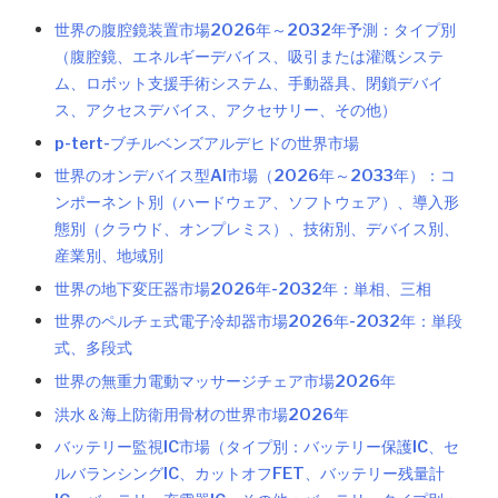
世界の腹腔鏡装置市場2026年～2032年予測：タイプ別
（腹腔鏡、エネルギーデバイス、吸引または灌漑システ
ム、ロボット支援手術システム、手動器具、閉鎖デバイ
ス、アクセスデバイス、アクセサリー、その他）
p-tert-ブチルベンズアルデヒドの世界市場
世界のオンデバイス型AI市場（2026年～2033年）：コ
ンポーネント別（ハードウェア、ソフトウェア）、導入形
態別（クラウド、オンプレミス）、技術別、デバイス別、
産業別、地域別
世界の地下変圧器市場2026年-2032年：単相、三相
世界のペルチェ式電子冷却器市場2026年-2032年：単段
式、多段式
世界の無重力電動マッサージチェア市場2026年
洪水＆海上防衛用骨材の世界市場2026年
バッテリー監視IC市場（タイプ別：バッテリー保護IC、セ
ルバランシングIC、カットオフFET、バッテリー残量計