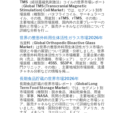
TMS（経頭蓋磁気刺激法）コイルの世界市場レポート
（Global TMS (Transcranial Magnetic
Stimulation) Coil Market）では、セグメント別市
場規模（種類別：バタフライコイル、サーキュラーコ
イル、その他、用途別：sTMS、rTMS、その他）、
主要地域と国別市場規模、国内外の主要プレーヤーの
動向と市場シェア、販売チャネルなどの項目について
詳細な分析を行 …
世界の整形外科用生体活性ガラス市場2026年
当資料（Global Orthopedic Bioactive Glass
Market）は世界の整形外科用生体活性ガラス市場の
現状と今後の展望について調査・分析しました。世界
の整形外科用生体活性ガラス市場概要、主要企業の動
向（売上、販売価格、市場シェア）、セグメント別市
場規模（種類別：45S5、S53P4、用途別：病院、専
門クリニック、その他）、主要地域別市場規模、流通
チャネル分析などの情報を掲 …
長期食品貯蔵の世界市場2026年
長期食品貯蔵の世界市場レポート（Global Long
Term Food Storage Market）では、セグメント別
市場規模（種類別：脱水食品、凍結乾燥食品、用途
別：軍事、NASA、民間小売業者）、主要地域と国別
市場規模、国内外の主要プレーヤーの動向と市場シェ
ア、販売チャネルなどの項目について詳細な分析を行
いました。地域・国別分析では、北米、アメリカ、カ
ナダ、メキシコ、ヨーロッパ、ドイツ、 …