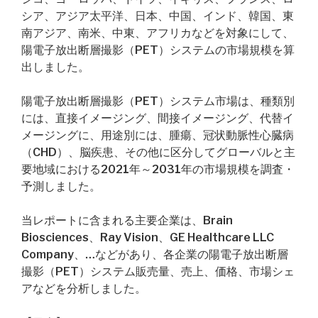
シア、アジア太平洋、日本、中国、インド、韓国、東
南アジア、南米、中東、アフリカなどを対象にして、
陽電子放出断層撮影（PET）システムの市場規模を算
出しました。
陽電子放出断層撮影（PET）システム市場は、種類別
には、直接イメージング、間接イメージング、代替イ
メージングに、用途別には、腫瘍、冠状動脈性心臓病
（CHD）、脳疾患、その他に区分してグローバルと主
要地域における2021年～2031年の市場規模を調査・
予測しました。
当レポートに含まれる主要企業は、Brain
Biosciences、Ray Vision、GE Healthcare LLC
Company、…などがあり、各企業の陽電子放出断層
撮影（PET）システム販売量、売上、価格、市場シェ
アなどを分析しました。