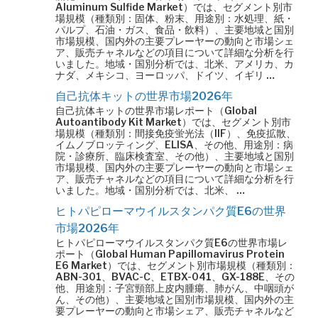
Aluminum Sulfide Market）では、セグメント別市
場規模（種類別：固体、粉末、用途別：水処理、紙・
パルプ、石油・ガス、食品・飲料）、主要地域と国別
市場規模、国内外の主要プレーヤーの動向と市場シェ
ア、販売チャネルなどの項目について詳細な分析を行
いました。地域・国別分析では、北米、アメリカ、カ
ナダ、メキシコ、ヨーロッパ、ドイツ、イギリ …
自己抗体キットの世界市場2026年
自己抗体キットの世界市場レポート（Global
Autoantibody Kit Market）では、セグメント別市
場規模（種類別：間接免疫蛍光法（IIF）、免疫拡散、
イムノブロッティング、ELISA、その他、用途別：病
院・診療所、臨床検査室、その他）、主要地域と国別
市場規模、国内外の主要プレーヤーの動向と市場シェ
ア、販売チャネルなどの項目について詳細な分析を行
いました。地域・国別分析では、北米、 …
ヒトパピローマウイルスタンパク質E6の世界
市場2026年
ヒトパピローマウイルスタンパク質E6の世界市場レ
ポート（Global Human Papillomavirus Protein
E6 Market）では、セグメント別市場規模（種類別：
ABN-301、BVAC-C、ETBX-041、GX-188E、その
他、用途別：子宮頸部上皮内腫瘍、肺がん、中咽頭が
ん、その他）、主要地域と国別市場規模、国内外の主
要プレーヤーの動向と市場シェア、販売チャネルなど