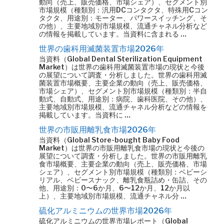
動向（売上、販売価格、市場シェア）、セグメント別
市場規模（種類別：汎用DCコンタクタ、特殊用Cコン
タクタ、用途別：モーター、パワースイッチング、そ
の他）、主要地域別市場規模、流通チャネル分析など
の情報を掲載しています。当資料に含まれる …
世界の歯科用滅菌装置市場2026年
当資料（Global Dental Sterilization Equipment
Market）は世界の歯科用滅菌装置市場の現状と今後
の展望について調査・分析しました。世界の歯科用滅
菌装置市場概要、主要企業の動向（売上、販売価格、
市場シェア）、セグメント別市場規模（種類別：半自
動式、自動式、用途別：病院、歯科医院、その他）、
主要地域別市場規模、流通チャネル分析などの情報を
掲載しています。当資料に …
世界の市販用離乳食市場2026年
当資料（Global Store-bought Baby Food
Market）は世界の市販用離乳食市場の現状と今後の
展望について調査・分析しました。世界の市販用離乳
食市場概要、主要企業の動向（売上、販売価格、市場
シェア）、セグメント別市場規模（種類別：ベビーシ
リアル、ベビースナック、離乳食瓶詰め・缶詰、その
他、用途別：0〜6か月、6〜12か月、12か月以
上）、主要地域別市場規模、流通チャネル分 …
硫化アルミニウムの世界市場2026年
硫化アルミニウムの世界市場レポート（Global