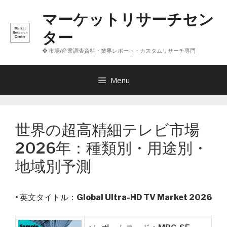
コ
マーケットリサーチセン
ン
テ
ター
ン
❖ 市場/産業調査資料・業界レポート・カスタムリサーチ専門
ツ
へ
ス
Menu
キ
ッ
プ
世界の超高精細テレビ市場
2026年：種類別・用途別・
地域別予測
• 英文タイトル：
Global Ultra-HD TV Market 2026