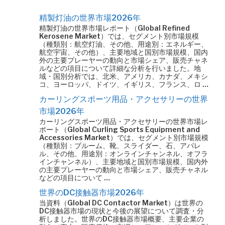
精製灯油の世界市場2026年
精製灯油の世界市場レポート（Global Refined
Kerosene Market）では、セグメント別市場規模
（種類別：航空灯油、その他、用途別：エネルギー、
航空宇宙、その他）、主要地域と国別市場規模、国内
外の主要プレーヤーの動向と市場シェア、販売チャネ
ルなどの項目について詳細な分析を行いました。地
域・国別分析では、北米、アメリカ、カナダ、メキシ
コ、ヨーロッパ、ドイツ、イギリス、フランス、ロ …
カーリングスポーツ用品・アクセサリーの世界
市場2026年
カーリングスポーツ用品・アクセサリーの世界市場レ
ポート（Global Curling Sports Equipment and
Accessories Market）では、セグメント別市場規模
（種類別：ブルーム、靴、スライダー、石、アパレ
ル、その他、用途別：オンラインチャンネル、オフラ
インチャンネル）、主要地域と国別市場規模、国内外
の主要プレーヤーの動向と市場シェア、販売チャネル
などの項目について …
世界のDC接触器市場2026年
当資料（Global DC Contactor Market）は世界の
DC接触器市場の現状と今後の展望について調査・分
析しました。世界のDC接触器市場概要、主要企業の