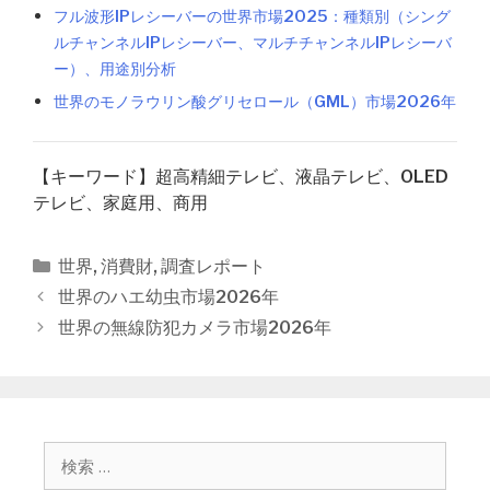
フル波形IPレシーバーの世界市場2025：種類別（シング
ルチャンネルIPレシーバー、マルチチャンネルIPレシーバ
ー）、用途別分析
世界のモノラウリン酸グリセロール（GML）市場2026年
【キーワード】超高精細テレビ、液晶テレビ、OLED
テレビ、家庭用、商用
カ
世界
,
消費財
,
調査レポート
テ
投
世界のハエ幼虫市場2026年
ゴ
稿
世界の無線防犯カメラ市場2026年
リ
ナ
ー
ビ
ゲ
ー
シ
検
ョ
索